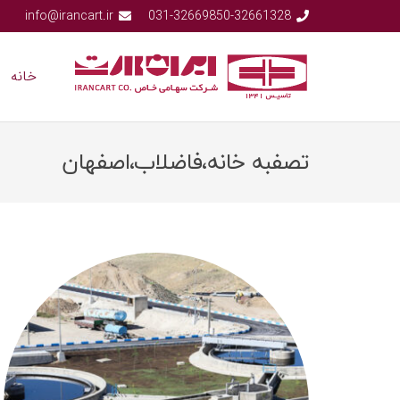
info@irancart.ir
031-32669850-32661328
خانه
تصفبه خانه،فاضلاب،اصفهان