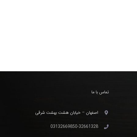
تماس با ما
اصفهان – خیابان هشت بهشت شرقی
03132669850-32661328