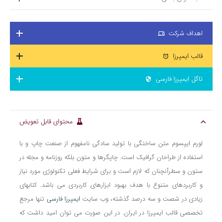
اهداف شرکت
devices
قالب ایمپرزا
access_alarm
تاگل ایمپرزا فارسی
security
محتوای قابل تعویض
لورم ایپسوم متن ساختگی با تولید سادگی نامفهوم از صنعت چاپ و با
استفاده از طراحان گرافیک است. چاپگرها و متون بلکه روزنامه و مجله در
ستون و سطرآنچنان که لازم است و برای شرایط فعلی تکنولوژی مورد نیاز
و کاربردهای متنوع با هدف بهبود ابزارهای کاربردی می باشد. کتابهای
زیادی در شصت و سه درصد گذشته، وب سایت
ایمپرزا فارسی
تنها مرجع
تخصصی قالب ایمپرزا در ایران. در این صورت می توان امید داشت که