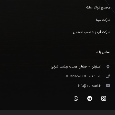
مجتمع فولاد مبارکه
شرکت مپنا
شرکت آب و فاضلاب اصفهان
تماس با ما
اصفهان – خیابان هشت بهشت شرقی
03132669850-32661328
Info@irancart.ir